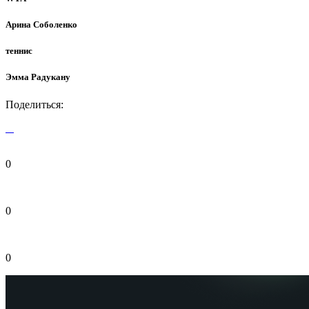
Арина Соболенко
теннис
Эмма Радукану
Поделиться:
0
0
0