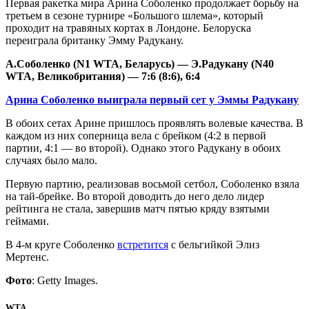
Первая ракетка мира Арина Соболенко продолжает борьбу на
третьем в сезоне турнире «Большого шлема», который
проходит на травяных кортах в Лондоне. Белоруска
переиграла британку Эмму Радукану.
А.Соболенко (N1 WTA, Беларусь) — Э.Радукану (N40
WTA, Великобритания) — 7:6 (8:6), 6:4
Арина Соболенко выиграла первый сет у Эммы Радукану
В обоих сетах Арине пришлось проявлять волевые качества. В
каждом из них соперница вела с брейком (4:2 в первой
партии, 4:1 — во второй). Однако этого Радукану в обоих
случаях было мало.
Первую партию, реализовав восьмой сетбол, Соболенко взяла
на тай-брейке. Во второй доводить до него дело лидер
рейтинга не стала, завершив матч пятью кряду взятыми
геймами.
В 4-м круге Соболенко
встретится
с бельгийкой Элиз
Мертенс.
Фото
: Getty Images.
WTA