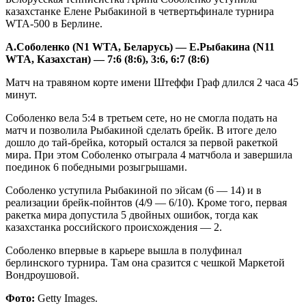
казахстанке Елене Рыбакиной в четвертьфинале турнира
WTA-500 в Берлине.
А.Соболенко (
N
1
WTA
, Беларусь) — Е.Рыбакина (
N
11
WTA
, Казахстан) — 7:6 (8:6), 3:6, 6:7 (8:6)
Матч на травяном корте имени Штеффи Граф длился 2 часа 45
минут.
Соболенко вела 5:4 в третьем сете, но не смогла подать на
матч и позволила Рыбакиной сделать брейк. В итоге дело
дошло до тай-брейка, который остался за первой ракеткой
мира. При этом Соболенко отыграла 4 матчбола и завершила
поединок 6 победными розыгрышами.
Соболенко уступила Рыбакиной по эйсам (6 — 14) и в
реализации брейк-пойнтов (4/9 — 6/10). Кроме того, первая
ракетка мира допустила 5 двойных ошибок, тогда как
казахстанка российского происхождения — 2.
Соболенко впервые в карьере вышла в полуфинал
берлинского турнира. Там она сразится с чешкой Маркетой
Вондроушовой.
Фото:
Getty Images.