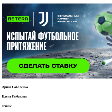
Арина Соболенко
Елена Рыбакина
теннис