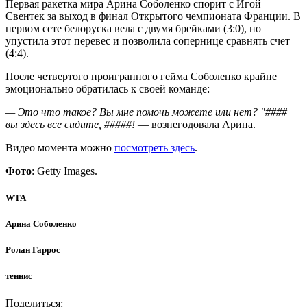
Первая ракетка мира Арина Соболенко спорит с Игой
Свентек за выход в финал Открытого чемпионата Франции. В
первом сете белоруска вела с двумя брейками (3:0), но
упустила этот перевес и позволила сопернице сравнять счет
(4:4).
После четвертого проигранного гейма Соболенко крайне
эмоционально обратилась к своей команде:
— Это что такое? Вы мне помочь можете или нет? "####
вы здесь все сидите, #####!
— вознегодовала Арина.
Видео момента можно
посмотреть здесь
.
Фото
: Getty Images.
WTA
Арина Соболенко
Ролан Гаррос
теннис
Поделиться: