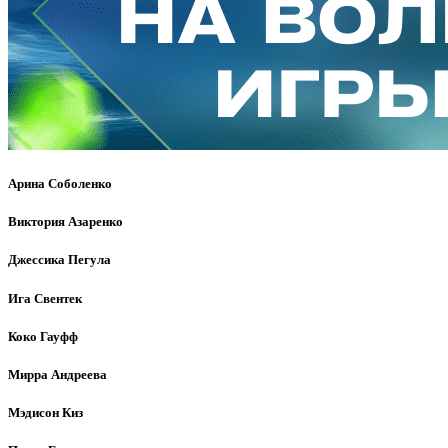
Арина Соболенко
Виктория Азаренко
Джессика Пегула
Ига Свентек
Коко Гауфф
Мирра Андреева
Мэдисон Киз