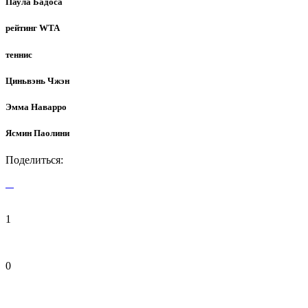
Паула Бадоса
рейтинг WTA
теннис
Циньвэнь Чжэн
Эмма Наварро
Ясмин Паолини
Поделиться:
1
0