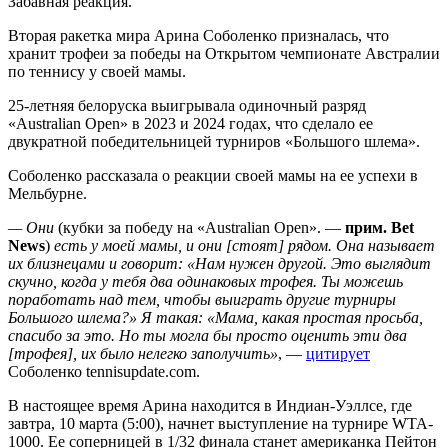
Забавная реакция.
Вторая ракетка мира Арина Соболенко призналась, что
хранит трофеи за победы на Открытом чемпионате Австралии
по теннису у своей мамы.
25-летняя белоруска выигрывала одиночный разряд
«Australian Open» в 2023 и 2024 годах, что сделало ее
двукратной победительницей турниров «Большого шлема».
Соболенко рассказала о реакции своей мамы на ее успехи в
Мельбурне.
— Они
(кубки за победу на «Australian Open». —
прим. Bet
News
)
есть у моей мамы, и они [стоят] рядом. Она называет
их близнецами и говорит: «Нам нужен другой. Это выглядит
скучно, когда у тебя два одинаковых трофея. Ты можешь
поработать над тем, чтобы выиграть другие турниры
Большого шлема?» Я такая: «Мама, какая простая просьба,
спасибо за это. Но ты могла бы просто оценить эти два
[трофея], их было нелегко заполучить»
, —
цитирует
Соболенко tennisupdate.com.
В настоящее время Арина находится в Индиан-Уэллсе, где
завтра, 10 марта (5:00), начнет выступление на турнире WTA-
1000. Ее соперницей в 1/32 финала станет американка Пейтон