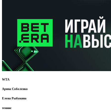
WTA
Арина Соболенко
Елена Рыбакина
теннис