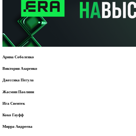
Арина Соболенко
Виктория Азаренко
Джессика Пегула
Жасмин Паолини
Ига Свентек
Коко Гауфф
Мирра Андреева