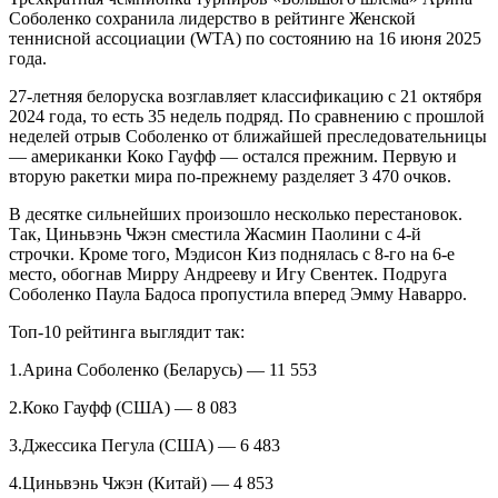
Соболенко сохранила лидерство в рейтинге Женской
теннисной ассоциации (WTA) по состоянию на 16 июня 2025
года.
27-летняя белоруска возглавляет классификацию с 21 октября
2024 года, то есть 35 недель подряд. По сравнению с прошлой
неделей отрыв Соболенко от ближайшей преследовательницы
— американки Коко Гауфф — остался прежним. Первую и
вторую ракетки мира по-прежнему разделяет 3 470 очков.
В десятке сильнейших произошло несколько перестановок.
Так, Циньвэнь Чжэн сместила Жасмин Паолини с 4-й
строчки. Кроме того, Мэдисон Киз поднялась с 8-го на 6-е
место, обогнав Мирру Андрееву и Игу Свентек. Подруга
Соболенко Паула Бадоса пропустила вперед Эмму Наварро.
Топ-10 рейтинга выглядит так:
1.Арина Соболенко (Беларусь) — 11 553
2.Коко Гауфф (США) — 8 083
3.Джессика Пегула (США) — 6 483
4.Циньвэнь Чжэн (Китай) — 4 853