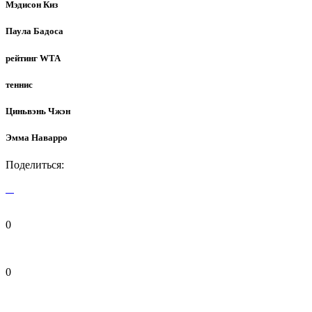
Мэдисон Киз
Паула Бадоса
рейтинг WTA
теннис
Циньвэнь Чжэн
Эмма Наварро
Поделиться:
0
0