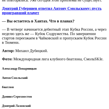
не повторялись. Уже сегодня этой проблемы не существует.
Дмитрий Губерниев ответил Антону Смольскому: пусть
проигравший плачет
— Вы остаетесь в Хантах. Что в планах?
— В четверг начинается дебютный этап Кубка России, а через
неделю здесь же — Кубок Содружества. По завершении
стартов переезжаем в Чайковский и пропускаем Кубок России
в Тюмени.
Автор:
Михаил Дубицкий.
Фото:
Международная лига клубного биатлона, СмольSKIе.
Александр Поварницын
Антон Смольский
биатлон
Даниил Серохвостов
Дмитрий Лазовский