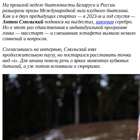
На прошлой неделе биатлонисты Беларуси и России
разыграли призы Международной лиги клубного биатлона.
Как и в двух предыдущих стартах — в 2023-м и год спустя —
Антон Смольский
поднялся на пьедестал,
завоевав
серебро.
Но в этот раз единственная в индивидуальной программе
гонка — масстарт — и смешанная эстафета вызвали немало
сомнений и вопросов.
C
огласившись на интервью, Смольский взял
продолжительную паузу, но постарался расставить точки
над «
i
». Для зачина повели речь о ярких моментах кубковых
баталий, а уж потом вспомнили о сюрпризах.