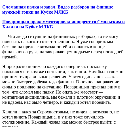
Сломанная палка и завал. Видео разборок на финише
мужской гонки на Кубке МЛКБ
Поварницын прокомментировал инцидент со Смольским и
Халили на Кубке МЛКБ
— Что же до ситуации на финишных разборках, то не могу
повесить на кого-то ответственность. Я уже говорил: мы
бежали на пределе возможностей и сошлись в конце
финального круга, на завершающем подъеме перед последней
прямой.
Я прекрасно понимаю каждого соперника, поскольку
находился в таком же состоянии, как и они. Нам было сложно
принимать правильные решения. У всех единая цель — как
можно быстрее добежать до финиша. Гоночное напряжение
сильно повлияло на ситуацию. Поварницын признал вину в
том, что сломал мне палку. Но опять же масстарт —
контактная дисциплина, мы бежали в плотном окружении и
не вдвоем, нас было четверо, и каждый хотел победить.
Халили гнался за Серохвостовым, не видел, а возможно, не
хотел видеть Поварницына, и у них тоже случилось
столкновение. Каждый желал как можно быстрее выйти с