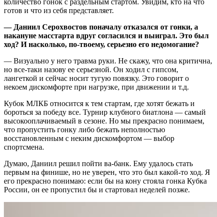
количество гонок с раздельным стартом. Увидим, кто на что
готов и что из себя представляет.
— Даниил Серохвостов поначалу отказался от гонки, а
накануне масстарта вдруг согласился и выиграл. Это был
ход? И насколько, по-твоему, серьезно его недомогание?
— Визуально у него травма руки. Не скажу, что она критична,
но все-таки назову ее серьезной. Он ходил с гипсом,
лангеткой и сейчас носит тугую повязку. Это говорит о
некоем дискомфорте при нагрузке, при движении и т.д.
Кубок МЛКБ относится к тем стартам, где хотят бежать и
бороться за победу все. Турнир клубного биатлона — самый
высокооплачиваемый в сезоне. Но мы прекрасно понимаем,
что пропустить гонку либо бежать неполностью
восстановленным с неким дискомфортом — выбор
спортсмена.
Думаю, Даниил решил пойти ва-банк. Ему удалось стать
первым на финише, но не уверен, что это был какой-то ход. Я
его прекрасно понимаю: если бы на кону стояла гонка Кубка
России, он ее пропустил бы и стартовал неделей позже.