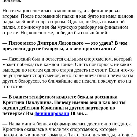
подъема.
Но ситуация сложилась в мою пользу, и я финишировал
вторым. После поломанной палки я как будто не имел шансов
на дальнейший спор за призы. Однако, не будь сломанной
палки, я по-иному вел бы мужскую разборку на финальном
отрезке. Но, конечно же, победил бы сильнейший.
— Пятое место Дмитрия Лазовского — это удача? В чем
преуспели другие белорусы, а в чем просчитались?
— Лазовский был и остается сильным спортсменом, который
может побеждать в каждой гонке. Опять повторюсь: никаких
выводов по итогам одного старта делать не стоит. Если что-то
не устраивает спортсменов, кого-то не впечатлили результаты
других белорусов, то ближайшие две недели покажут, кто на
что готов.
— В вашем эстафетном квартете бежала россиянка
Кристина Павлушина. Почему именно она и как бы ты
оценил действия Кристины и других партнеров по
четверке? Вы
финишировали
18-ми…
— Наша мини-сборная сформировалась достаточно поздно, а
Кристина оказалась в числе тех спортсменок, которые
находились в поиске команды. Так сложились звезды, что две