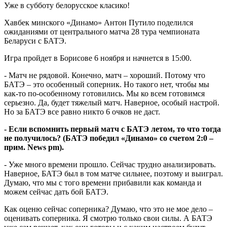
Уже в субботу белорусское класико!
Хавбек минского «Динамо» Антон Путило поделился
ожиданиями от центрального матча 28 тура чемпионата
Беларуси с БАТЭ.
Игра пройдет в Борисове 6 ноября и начнется в 15:00.
- Матч не рядовой. Конечно, матч – хороший. Потому что
БАТЭ – это особенный соперник. Но такого нет, чтобы мы
как-то по-особенному готовились. Мы ко всем готовимся
серьезно. Да, будет тяжелый матч. Наверное, особый настрой.
Но за БАТЭ все равно никто 6 очков не даст.
- Если вспомнить первый матч с БАТЭ летом, то что тогда
не получилось? (БАТЭ победил «Динамо» со счетом 2:0 –
прим. News pm).
- Уже много времени прошло. Сейчас трудно анализировать.
Наверное, БАТЭ был в том матче сильнее, поэтому и выиграл.
Думаю, что мы с того времени прибавили как команда и
можем сейчас дать бой БАТЭ.
Как оценю сейчас соперника? Думаю, что это не мое дело –
оценивать соперника. Я смотрю только свои силы. А БАТЭ