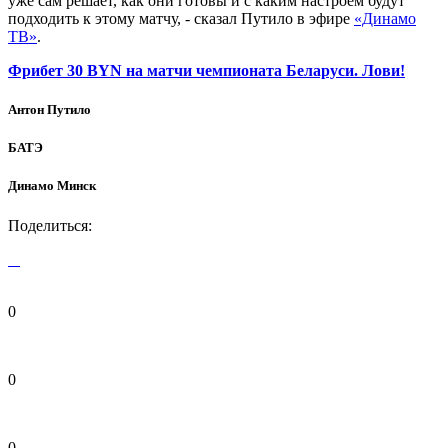
уже сам решает, как они готовы и с каким настроем будут
подходить к этому матчу, - сказал Путило в эфире
«Динамо
ТВ»
.
Фрибет 30 BYN на матчи чемпионата Беларуси. Лови!
Антон Путило
БАТЭ
Динамо Минск
Поделиться:
0
0
0