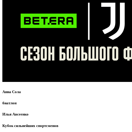
Анна Сола
биатлон
Илья Авсеенко
Кубок сильнейших спортсменов