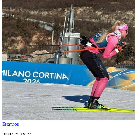
Биатлон
30.07.26
19:27