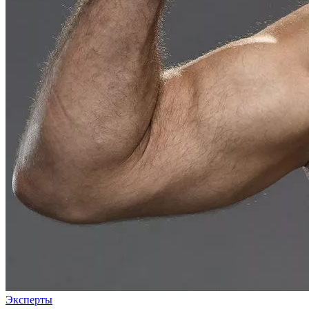
Эксперты