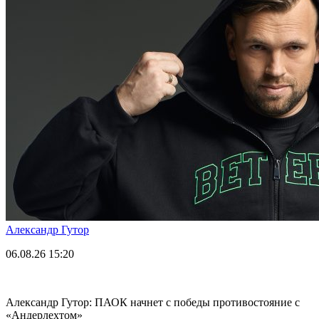
Александр Гутор
06.08.26
15:20
Александр Гутор: ПАОК начнет с победы противостояние с
«Андерлехтом»