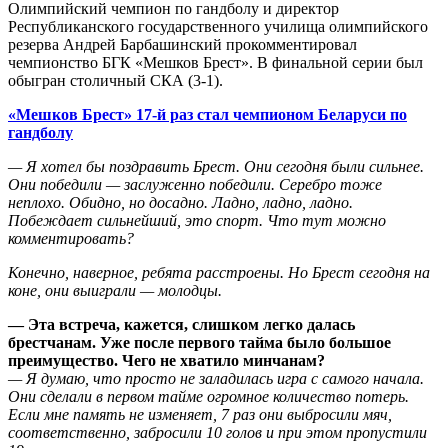
Олимпийский чемпион по гандболу и директор
Республиканского государственного училища олимпийского
резерва Андрей Барбашинский прокомментировал
чемпионство БГК «Мешков Брест». В финальной серии был
обыгран столичный СКА (3-1).
«Мешков Брест» 17-й раз стал чемпионом Беларуси по
гандболу
— Я хотел бы поздравить Брест. Они сегодня были сильнее.
Они победили — заслуженно победили. Серебро тоже
неплохо. Обидно, но досадно. Ладно, ладно, ладно.
Побеждает сильнейший, это спорт. Что тут можно
комментировать?
Конечно, наверное, ребята расстроены. Но Брест сегодня на
коне, они выиграли — молодцы.
— Эта встреча, кажется, слишком легко далась
брестчанам. Уже после первого тайма было большое
преимущество. Чего не хватило минчанам?
— Я думаю, что просто не заладилась игра с самого начала.
Они сделали в первом тайме огромное количество потерь.
Если мне память не изменяет, 7 раз они выбросили мяч,
соответственно, забросили 10 голов и при этом пропустили