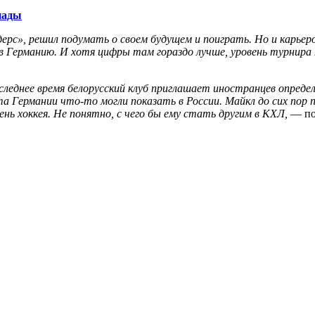
нады
ндерс», решил подумать о своем будущем и поиграть. Но и карье
в Германию. И хотя цифры там гораздо лучше, уровень турнира н
последнее время белорусский клуб приглашает иностранцев опред
та Германии что-то могли показать в России. Майкл до сих пор 
ень хоккея. Не понятно, с чего бы ему стать другим в КХЛ,
— по