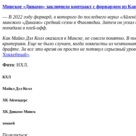
Минское «Динамо» заключило контракт с форвардом из Ка
—
В 2022 году форвард, в которого до последнего верил «Айле
минского «Динамо» средний сезон в Финляндии. Затем он уехал 
попадала в плей-офф.
Как Майкл Дэл Колл оказался в Минске, не совсем понятно. В 
критериям. Еще не было случаев, когда хоккеисты из чемпиона
драфте. За все это время он просто не потянул серьезный уров
Хоккейный»
.
Фото
: НХЛ.
КХЛ
Майкл Дэл Колл
ХК Айлендерс
ХК Динамо Минск
хоккей
Поделиться: