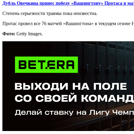
Дубль Овечкина принес победу «Вашингтону» Протаса в ма
Степень серьезности травмы пока неизвестна.
Протас провел все 76 матчей «Вашингтона» в текущем сезоне Н
Фото:
Getty Images.