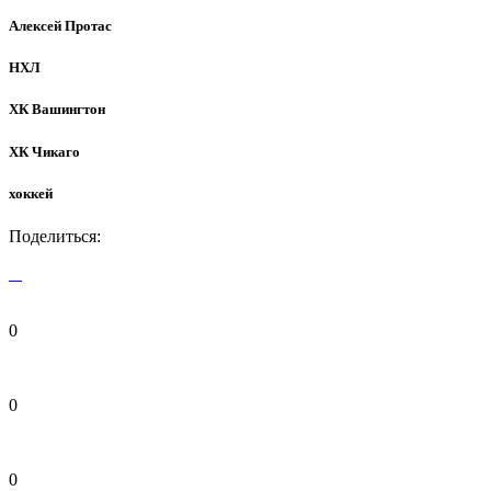
Алексей Протас
НХЛ
ХК Вашингтон
ХК Чикаго
хоккей
Поделиться:
0
0
0