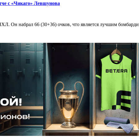
тче с «Чикаго» Левшунова
ХЛ. Он набрал 66 (30+36) очков, что является лучшим бомбарди