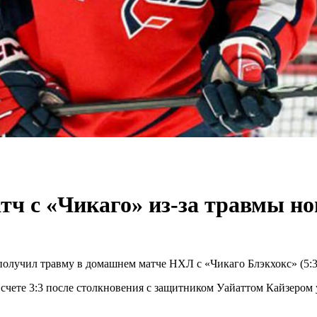
тч с «Чикаго» из-за травмы но
олучил травму в домашнем матче НХЛ с «Чикаго Блэкхокс» (5:3
 счете 3:3 после столкновения с защитником Уайаттом Кайзером 