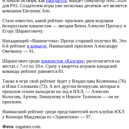
В начале октября, как
ожидается
, выйдет симулятор NHL-2026
для PS5. Создателем игры уже несколько десятков лет является
компания Electronic Arts.
Стало известно, какой рейтинг присвоен двум ведущим
белорусским хоккеистам — звездам Betera Алексею Протасу и
Егору Шаранговичу.
Нападающий «Вашингтона» Протас-старший получил 86. Это
6-й рейтинг
в команде
. Наивысший присвоен Александру
Овечкину — 91.
Шарангович среди
хоккеистов «Калгари»
располагается на
местах с 7-го по 10-е. Сразу у квартета игроков канадской
команды рейтинг равняется 83.
Также в игре свой рейтинг будет у Владислава Колячонка (76)
и Ильи Соловьева (73). А вот другим белорусам, которые в
прошлом сезоне выходили на лед в НХЛ, — Алексею
Колосову, Артему Левшунову и Никите Толопило — он не
присвоен.
Наивысший рейтинг среди представителей всех клубов НХЛ
у Коннора Макдэвида из «Эдмонтона» — 97.
Фото
: eagames.com.