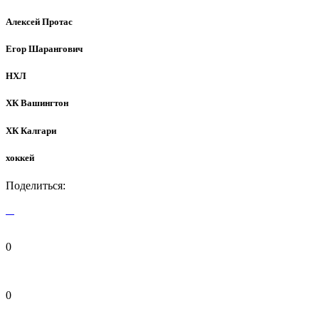
Алексей Протас
Егор Шарангович
НХЛ
ХК Вашингтон
ХК Калгари
хоккей
Поделиться:
0
0