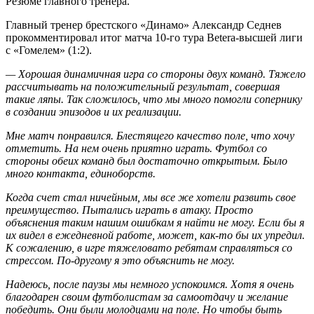
Резюме главного тренера.
Главный тренер брестского «Динамо» Александр Седнев
прокомментировал итог матча 10-го тура Betera-высшей лиги
с «Гомелем» (1:2).
—
Хорошая динамичная игра со стороны двух команд. Тяжело
рассчитывать на положительный результат, совершая
такие ляпы. Так сложилось, что мы много помогли сопернику
в создании эпизодов и их реализации.
Мне матч понравился. Блестящего качество поле, что хочу
отметить. На нем очень приятно играть. Футбол со
стороны обеих команд был достаточно открытым. Было
много контакта, единоборств.
Когда счет стал ничейным, мы все же хотели развить свое
преимущество. Пытались играть в атаку. Просто
объяснения таким нашим ошибкам я найти не могу. Если бы я
их видел в ежедневной работе, может, как-то бы их упредил.
К сожалению, в игре тяжеловато ребятам справляться со
стрессом. По-другому я это объяснить не могу.
Надеюсь, после паузы мы немного успокоимся. Хотя я очень
благодарен своим футболистам за самоотдачу и желание
победить. Они были молодцами на поле. Но чтобы быть