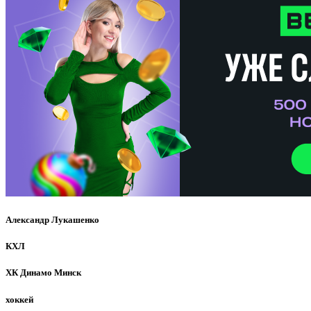
Александр Лукашенко
КХЛ
ХК Динамо Минск
хоккей