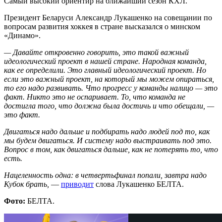
Самый высокий ориентир на ближайший сезон КХЛ.
Президент Беларуси Александр Лукашенко на совещании по
вопросам развития хоккея в стране высказался о минском
«Динамо».
— Давайте откровенно говорить, это такой важный
идеологический проект в нашей стране. Народная команда,
как ее определили. Это главный идеологический проект. Но
если это важный проект, на который мы можем опираться,
то его надо развивать. Что прогресс у команды налицо — это
факт. Никто это не оспаривает. То, что команда не
достигла того, что должна была достичь и что обещали, —
это факт.
Двигаться надо дальше и подбирать надо людей под то, как
мы будем двигаться. И систему надо выстраивать под это.
Вопрос в том, как двигаться дальше, как не потерять то, что
есть.
Нацеленность одна: в четвертьфинал попали, завтра надо
Кубок брать,
—
приводит
слова Лукашенко БЕЛТА.
Фото:
БЕЛТА.