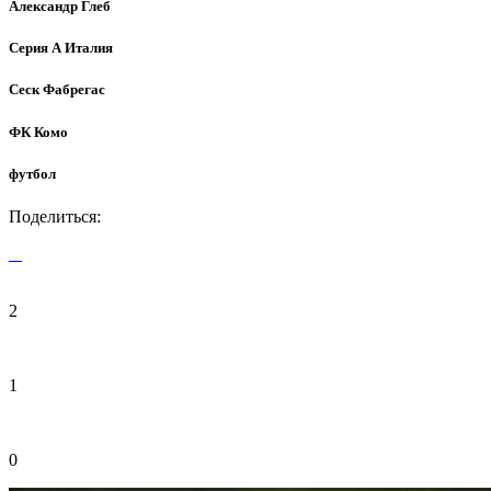
Александр Глеб
Серия А Италия
Сеск Фабрегас
ФК Комо
футбол
Поделиться:
2
1
0