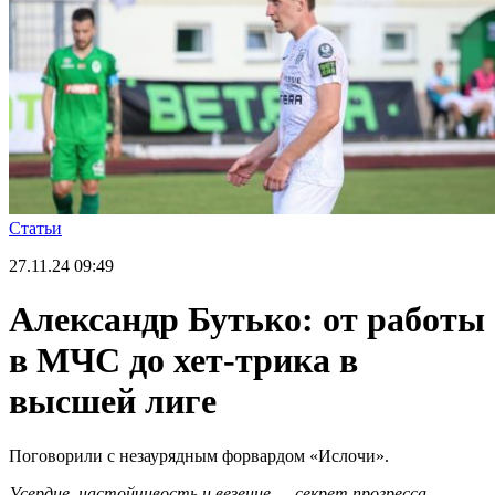
Статьи
27.11.24
09:49
Александр Бутько: от работы
в МЧС до хет-трика в
высшей лиге
Поговорили с незаурядным форвардом «Ислочи».
Усерди
е,
настойчивост
ь
и везени
е
— секрет прогресса