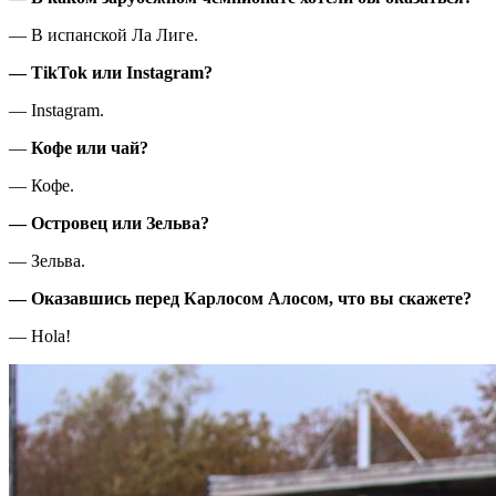
— В испанской Ла Лиге.
— TikTok
или
Instagram?
— Instagram.
—
Кофе
или
чай
?
— Кофе.
—
Островец или Зельва?
— Зельва.
—
Оказавшись перед Карлосом Алосом
,
что вы скажете?
— Hola!