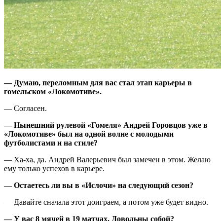
—
Думаю, переломным для вас стал этап карьеры в
гомельском «Локомотиве».
— Согласен.
—
Нынешний рулевой «Гомеля»
Андрей Горовцов уже в
«
Локом
о
тиве
»
был на одной волне с молодыми
футболистами и на стиле?
— Ха-ха, да. Андрей Валерьевич был замечен в этом. Желаю
ему только успехов в карьере.
—
Остаетесь ли
вы
в «
Ислочи
»
на следующий сезон?
— Давайте сначала этот доиграем, а потом уже будет видно.
—
У вас
8 мячей в 19 матчах
.
Д
овольны
собой
?