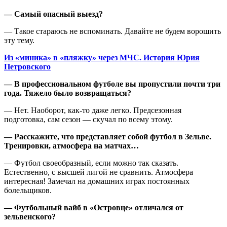
—
Самый опасный выезд?
— Такое стараюсь не вспоминать. Давайте не будем ворошить
эту тему.
Из «миника» в «пляжку» через МЧС. История Юрия
Петровского
—
В профессиональном футболе вы пропустили почти три
года.
Т
яжело
было
возвращаться
?
— Нет. Наоборот, как-то даже легко. Предсезонная
подготовка, сам сезон — скучал по всему этому.
—
Расскажите, что представляет собой футбол в Зельве
.
Тренировки, атмосфера на матчах
…
— Футбол своеобразный, если можно так сказать.
Естественно, с высшей лигой не сравнить. Атмосфера
интересная! Замечал на домашних играх постоянных
болельщиков.
—
Футбольный вайб в
«Островце»
отличался от
зельвенского?