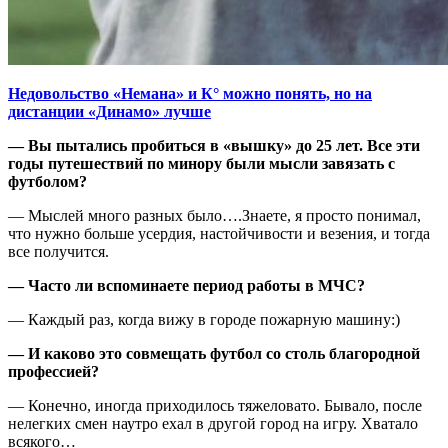
Недовольство «Немана» и К° можно понять, но на
дистанции «Динамо» лучше
—
Вы пытались пробиться
в
«вышку» до 25 лет
. Все эти
годы путешествий по минору были мысли завязать с
футболом?
— Мыслей много разных было….Знаете, я просто понимал,
что нужно больше усердия, настойчивости и везения, и тогда
все получится.
— Часто
ли вспоминаете
период работы
в МЧС?
— Каждый раз, когда вижу в городе пожарную машину:)
—
И како
в
о это совмещать футбол
со
столь благородн
ой
професси
ей?
— Конечно, иногда приходилось тяжеловато. Бывало, после
нелегких смен наутро ехал в другой город на игру. Хватало
всякого…