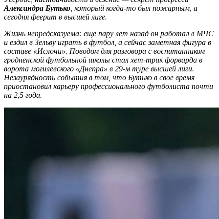
Александра Бутько
, который
когда-то
был
пожарн
ым
, а
сегодня феерит в высшей лиге.
Ж
изнь непредсказуема
:
еще пару лет назад
он
работа
л
в МЧС
и езди
л
в Зельву играть в футбол, а сейчас
заметная фигура
в
составе
«
Ислочи
»
.
Поводом для разговора с в
оспитанник
ом
гродненской футбольной школы стал хет-трик форварда в
ворота могилевского
«
Днепра
» в 29-м туре высшей лиги.
Незаурядность события в том, что Бутько в свое время
приостановил карьеру профессионального футболиста почти
на 2,5 года.