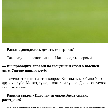
—
Раньше доводилось делать хет-трики?
— Так сразу и не вспомнишь… Наверное, это первый.
—
Вы проводите первый полноценный сезон в
в
ысшей
л
иге.
Удачно нашли клуб?
— Тяжело ответить на этот вопрос. Кто знает, как было бы в
другом клубе. Может, хуже, а может, и лучше. Довольствуемся
тем, что имеем.
—
Ранний вылет
«
Ислочи
»
из еврокубков сильно
расстроил?
— Да, рассчитывали на большее. Что стало главной причиной