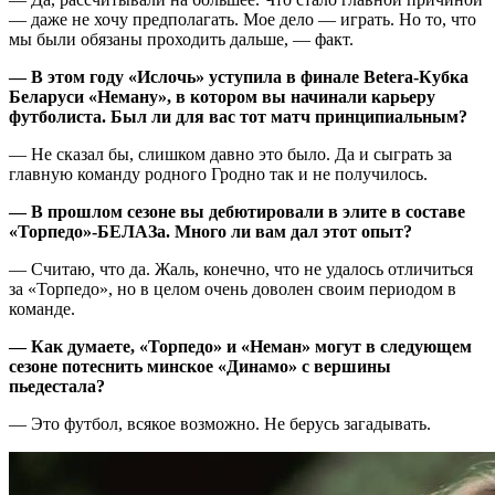
— даже не хочу предполагать. Мое дело — играть. Но то, что
мы были обязаны проходить дальше, — факт.
—
В этом году
«
Ислочь
»
уступила в финале
Betera
-
Кубка
Беларуси
«
Неману
», в котором
вы начинали карьеру
футболиста. Был ли для вас тот матч принципиальным?
— Не сказал бы, слишком давно это было. Да и сыграть за
главную команду родного Гродно так и не получилось.
—
В прошлом сезоне вы дебютировали в элите в составе
«
Торпедо
»
-
БЕЛАЗа
. Много ли вам дал этот опыт?
— Считаю, что да. Жаль, конечно, что не удалось отличиться
за «Торпедо», но в целом очень доволен своим периодом в
команде.
—
Как думаете
,
«
Торпедо
»
и
«
Неман
»
могут в следующем
сезоне потеснить минское
«
Динамо
»
с
вершин
ы
пьедестала?
— Это футбол, всякое возможно. Не берусь загадывать.