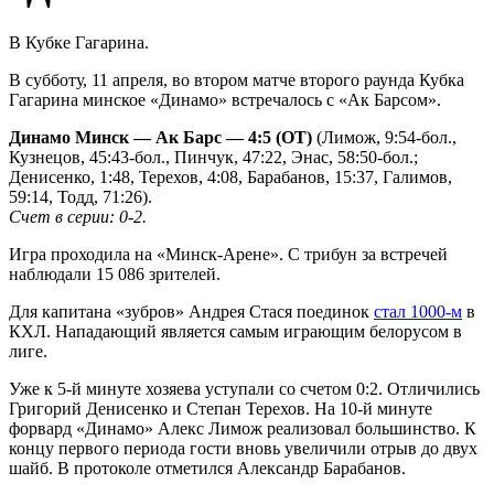
В Кубке Гагарина.
В субботу, 11 апреля, во втором матче второго раунда Кубка
Гагарина минское «Динамо» встречалось с «Ак Барсом».
Динамо Минск — Ак Барс — 4:5 (ОТ)
(Лимож, 9:54-бол.,
Кузнецов, 45:43-бол., Пинчук, 47:22, Энас, 58:50-бол.;
Денисенко, 1:48, Терехов, 4:08, Барабанов, 15:37, Галимов,
59:14, Тодд, 71:26).
Счет в серии: 0-2.
Игра проходила на «Минск-Арене». С трибун за встречей
наблюдали 15 086 зрителей.
Для капитана «зубров» Андрея Стася поединок
стал 1000-м
в
КХЛ. Нападающий является самым играющим белорусом в
лиге.
Уже к 5-й минуте хозяева уступали со счетом 0:2. Отличились
Григорий Денисенко и Степан Терехов. На 10-й минуте
форвард «Динамо» Алекс Лимож реализовал большинство. К
концу первого периода гости вновь увеличили отрыв до двух
шайб. В протоколе отметился Александр Барабанов.