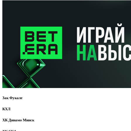
Зак Фукале
КХЛ
ХК Динамо Минск