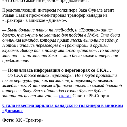
«Это было самое интересное предложение».
Представляющий интересы голкипера Зака Фукале агент
Роман Савин прокомментировал трансфер канадца из
«Трактора» в минское «Динамо».
— Были большие планы на плей-офф, и «Трактор» зашел
далеко, чуть-чуть не хватило для победы в Кубке. Это была
отличная команда, которая практически выполнила задачу.
Потом начались переговоры с «Трактором» и другими
клубами. Выбор пал в пользу минского «Динамо». По нашему
мнению — и по мнению Зака — это было самое интересное
предложение.
— Появлялась информация о переговорах со СКА…
— Со СКА тоже велись переговоры. Но в клубе произошли
некие пертурбации, как вы знаете, и переговоры немного
замедлились. В это время «Динамо» проявило самый большой
интерес к Заку. Ближайшие два сезона Фукале будет
защищать цвета минчан,
—
сказал
Савин «РБ-Спорт».
Стала известна зарплата канадского голкипера в минском
«Динамо»
Фото:
ХК «Трактор».