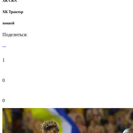
ХК СКА
ХК Трактор
хоккей
Поделиться:
1
0
0