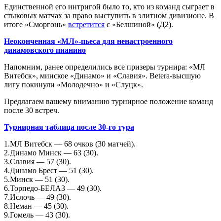
Единственной его интригой было то, кто из команд сыграет в
стыковых матчах за право выступить в элитном дивизионе. В
итоге «Сморгонь»
встретится
с «Белшиной» (Д2).
Неоконченная «МЛ»-пьеса для ненастроенного
динамовского пианино
Напомним, ранее определились все призеры турнира: «МЛ
Витебск», минское «Динамо» и «Славия». Betera-высшую
лигу покинули «Молодечно» и «Слуцк».
Предлагаем вашему вниманию турнирное положение команд
после 30 встреч.
Турнирная таблица после 30-го тура
1.МЛ Витебск — 68 очков (30 матчей).
2.Динамо Минск — 63 (30).
3.Славия — 57 (30).
4.Динамо Брест — 51 (30).
5.Минск — 51 (30).
6.Торпедо-БЕЛАЗ — 49 (30).
7.Ислочь — 49 (30).
8.Неман — 45 (30).
9.Гомель — 43 (30).