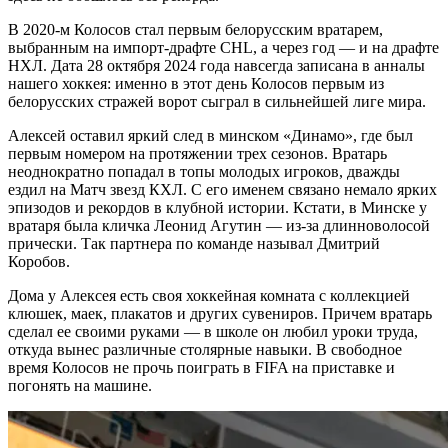
В 2020-м Колосов стал первым белорусским вратарем,
выбранным на импорт-драфте CHL, а через год — и на драфте
НХЛ. Дата 28 октября 2024 года навсегда записана в анналы
нашего хоккея: именно в этот день Колосов первым из
белорусских стражей ворот сыграл в сильнейшей лиге мира.
Алексей оставил яркий след в минском «Динамо», где был
первым номером на протяжении трех сезонов. Вратарь
неоднократно попадал в топы молодых игроков, дважды
ездил на Матч звезд КХЛ. С его именем связано немало ярких
эпизодов и рекордов в клубной истории. Кстати, в Минске у
вратаря была кличка Леонид Агутин — из-за длинноволосой
прически. Так партнера по команде называл Дмитрий
Коробов.
Дома у Алексея есть своя хоккейная комната с коллекцией
клюшек, маек, плакатов и других сувениров. Причем вратарь
сделал ее своими руками — в школе он любил уроки труда,
откуда вынес различные столярные навыки. В свободное
время Колосов не прочь поиграть в FIFA на приставке и
погонять на машине.