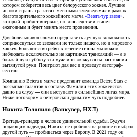
котором соберется весь цвет белорусского хоккея. Лучшие
игроки страны сразятся с местными «медведями» в рамках
благотворительного хоккейного матча
«Betera-тур звезд»
,
который пройдет впервые, но впоследствии станет
ежегодным и будет менять место проведения.
Для болельщиков сложно представить лучшую возможность
соприкоснуться со звездами не только нашего, но и мирового
хоккея. Большинство ребят в течение сезона мы можем
наблюдать исключительно на картинках трансляций — а в
ближайшую субботу эти мужчины окажутся на расстоянии
вытянутой руки. Поиграют для вас и проведут автограф-
сессию.
Компанию Betera в матче представит команда Betera Stars с
россыпью талантов в составе. Фамилии этих хоккеистов
давно на слуху — они выступают в сильнейших лигах мира.
Ниже поговорим о бетеровской дрим-тим чуть подробнее.
Никита Толопило (Ванкувер, НХЛ)
Вратарь-гренадер и человек удивительной судьбы. Будучи
подающим надежды, Никита не пробился на родине и выбрал
другой путь — пробиваться через Европу. В 2021 году он