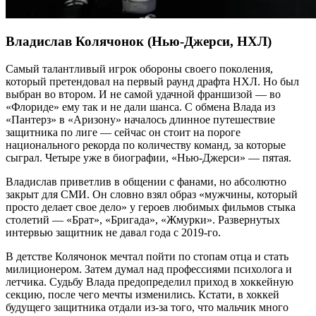
Владислав Колячонок (Нью-Джерси, НХЛ)
Самый талантливый игрок обороны своего поколения,
который претендовал на первый раунд драфта НХЛ. Но был
выбран во втором. И не самой удачной франшизой — во
«Флориде» ему так и не дали шанса. С обмена Влада из
«Пантерз» в «Аризону» началось длинное путешествие
защитника по лиге — сейчас он стоит на пороге
национального рекорда по количеству команд, за которые
сыграл. Четыре уже в биографии, «Нью-Джерси» — пятая.
Владислав приветлив в общении с фанами, но абсолютно
закрыт для СМИ. Он словно взял образ «мужчины, который
просто делает свое дело» у героев любимых фильмов стыка
столетий — «Брат», «Бригада», «Жмурки». Развернутых
интервью защитник не давал года с 2019-го.
В детстве Колячонок мечтал пойти по стопам отца и стать
милиционером. Затем думал над профессиями психолога и
летчика. Судьбу Влада предопределил приход в хоккейную
секцию, после чего мечты изменились. Кстати, в хоккей
будущего защитника отдали из-за того, что мальчик много