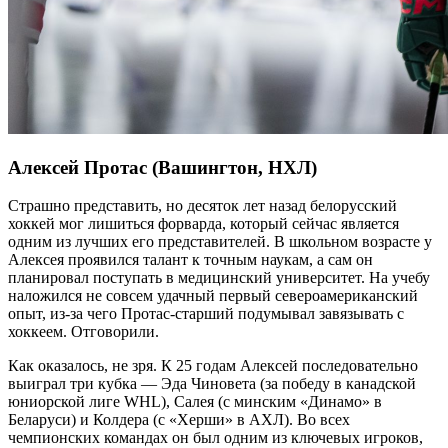
Алексей Протас (Вашингтон, НХЛ)
Страшно представить, но десяток лет назад белорусский
хоккей мог лишиться форварда, который сейчас является
одним из лучших его представителей. В школьном возрасте у
Алексея проявился талант к точным наукам, а сам он
планировал поступать в медицинский университет. На учебу
наложился не совсем удачный первый североамериканский
опыт, из-за чего Протас-старший подумывал завязывать с
хоккеем. Отговорили.
Как оказалось, не зря. К 25 годам Алексей последовательно
выиграл три кубка — Эда Чиновета (за победу в канадской
юниорской лиге WHL), Салея (с минским «Динамо» в
Беларуси) и Колдера (с «Херши» в АХЛ). Во всех
чемпионских командах он был одним из ключевых игроков,