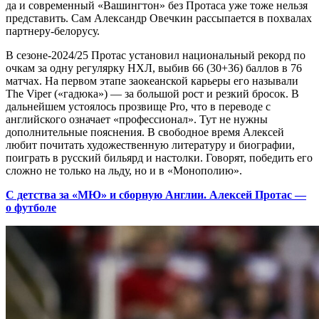
да и современный «Вашингтон» без Протаса уже тоже нельзя
представить. Сам Александр Овечкин рассыпается в похвалах
партнеру-белорусу.
В сезоне-2024/25 Протас установил национальный рекорд по
очкам за одну регулярку НХЛ, выбив 66 (30+36) баллов в 76
матчах. На первом этапе заокеанской карьеры его называли
The Viper («гадюка») — за большой рост и резкий бросок. В
дальнейшем устоялось прозвище Pro, что в переводе с
английского означает «профессионал». Тут не нужны
дополнительные пояснения. В свободное время Алексей
любит почитать художественную литературу и биографии,
поиграть в русский бильярд и настолки. Говорят, победить его
сложно не только на льду, но и в «Монополию».
С детства за «МЮ» и сборную Англии. Алексей Протас —
о футболе