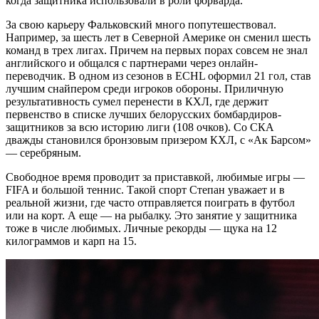
когда защитника использовали в роли форварда.
За свою карьеру Фальковский много попутешествовал.
Например, за шесть лет в Северной Америке он сменил шесть
команд в трех лигах. Причем на первых порах совсем не знал
английского и общался с партнерами через онлайн-
переводчик. В одном из сезонов в ECHL оформил 21 гол, став
лучшим снайпером среди игроков обороны. Приличную
результативность сумел перенести в КХЛ, где держит
первенство в списке лучших белорусских бомбардиров-
защитников за всю историю лиги (108 очков). Со СКА
дважды становился бронзовым призером КХЛ, с «Ак Барсом»
— серебряным.
Свободное время проводит за приставкой, любимые игры —
FIFA и большой теннис. Такой спорт Степан уважает и в
реальной жизни, где часто отправляется поиграть в футбол
или на корт. А еще — на рыбалку. Это занятие у защитника
тоже в числе любимых. Личные рекорды — щука на 12
килограммов и карп на 15.