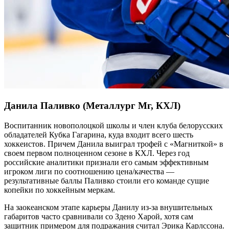
Данила Паливко (Металлург Мг, КХЛ)
Воспитанник новополоцкой школы и член клуба белорусских
обладателей Кубка Гагарина, куда входит всего шесть
хоккеистов. Причем Данила выиграл трофей с «Магниткой» в
своем первом полноценном сезоне в КХЛ. Через год
российские аналитики признали его самым эффективным
игроком лиги по соотношению цена/качества —
результативные баллы Паливко стоили его команде сущие
копейки по хоккейным меркам.
На заокеанском этапе карьеры Данилу из-за внушительных
габаритов часто сравнивали со Здено Харой, хотя сам
защитник примером для подражания считал Эрика Карлссона.