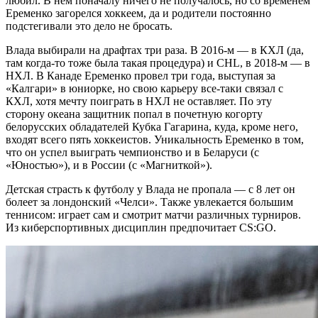
любил. В нем поначалу ничего не получалось, но со временем
Еременко загорелся хоккеем, да и родители постоянно
подстегивали это дело не бросать.
Влада выбирали на драфтах три раза. В 2016-м — в КХЛ (да,
там когда-то тоже была такая процедура) и CHL, в 2018-м — в
НХЛ. В Канаде Еременко провел три года, выступая за
«Калгари» в юниорке, но свою карьеру все-таки связал с
КХЛ, хотя мечту поиграть в НХЛ не оставляет. По эту
сторону океана защитник попал в почетную когорту
белорусских обладателей Кубка Гагарина, куда, кроме него,
входят всего пять хоккеистов. Уникальность Еременко в том,
что он успел выиграть чемпионство и в Беларуси (с
«Юностью»), и в России (с «Магниткой»).
Детская страсть к футболу у Влада не пропала — с 8 лет он
болеет за лондонский «Челси». Также увлекается большим
теннисом: играет сам и смотрит матчи различных турниров.
Из киберспортивных дисциплин предпочитает CS:GO.