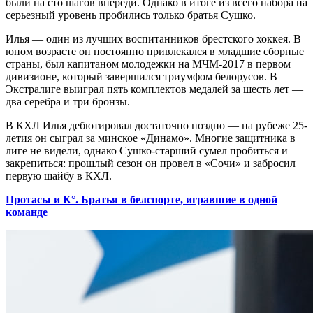
были на сто шагов впереди. Однако в итоге из всего набора на
серьезный уровень пробились только братья Сушко.
Илья — один из лучших воспитанников брестского хоккея. В
юном возрасте он постоянно привлекался в младшие сборные
страны, был капитаном молодежки на МЧМ-2017 в первом
дивизионе, который завершился триумфом белорусов. В
Экстралиге выиграл пять комплектов медалей за шесть лет —
два серебра и три бронзы.
В КХЛ Илья дебютировал достаточно поздно — на рубеже 25-
летия он сыграл за минское «Динамо». Многие защитника в
лиге не видели, однако Сушко-старший сумел пробиться и
закрепиться: прошлый сезон он провел в «Сочи» и забросил
первую шайбу в КХЛ.
Протасы и К°. Братья в белспорте, игравшие в одной
команде