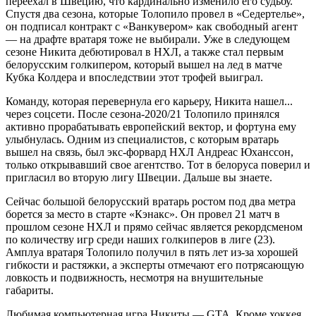
переехал в Швецию, что кардинально изменило его судьбу.
Спустя два сезона, которые Толопило провел в «Седертелье»,
он подписал контракт с «Ванкувером» как свободный агент
— на драфте вратаря тоже не выбирали. Уже в следующем
сезоне Никита дебютировал в НХЛ, а также стал первым
белорусским голкипером, который вышел на лед в матче
Кубка Колдера и впоследствии этот трофей выиграл.
Команду, которая перевернула его карьеру, Никита нашел...
через соцсети. После сезона-2020/21 Толопило принялся
активно прорабатывать европейский вектор, и фортуна ему
улыбнулась. Одним из специалистов, с которым вратарь
вышел на связь, был экс-форвард НХЛ Андреас Юханссон,
только открывавший свое агентство. Тот в белоруса поверил и
пригласил во вторую лигу Швеции. Дальше вы знаете.
Сейчас большой белорусский вратарь ростом под два метра
борется за место в старте «Кэнакс». Он провел 21 матч в
прошлом сезоне НХЛ и прямо сейчас является рекордсменом
по количеству игр среди наших голкиперов в лиге (23).
Амплуа вратаря Толопило получил в пять лет из-за хорошей
гибкости и растяжки, а эксперты отмечают его потрясающую
ловкость и подвижность, несмотря на внушительные
габариты.
Любимая компьютерная игра Никиты — GTA. Кроме хоккея,