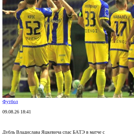
Футбол
09.08.26
18:41
Дубль Владислава Яцкевича спас БАТЭ в матче с