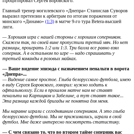
Процитировал Сергея Боровского.
Главный тренер могилевского «Днепра» Станислав Суворов
выразил претензии к арбитрам по итогам поражения от
минского «Динамо»
(1:3)
в матче 9-го тура Betera-высшей
лиги.
— Хорошая игра с нашей стороны с хорошим соперником.
Скажем так, по своей вине пропустили третий мяч. Но нет
разницы, проиграть 1:2 или 1:3. Три балла все равно взял
соперник. А в остальном по игре — надо спрашивать у
третьей команды в розовых майках.
— Ваше видение эпизода с назначением пенальти в ворота
«Днепра»...
— Видение самое простое. Глыба белорусского футбола, имею
в виду Сергея Боровского, говорил: нужно ходить к
офтальмологу. Если в прошлом матче нам не ставят
пенальти на Карпицком и Забелине, а тут ставят такое...
Эта разница каждой бригады не понятна для меня.
Мы наравне играли с сегодняшним соперником. А это глыба
белорусского футбола. Мы не прижимались, играли в свой
футбол. Мне даже интересно посмотреть статистику.
— С чем связано то, что во втором тайме соперник вас