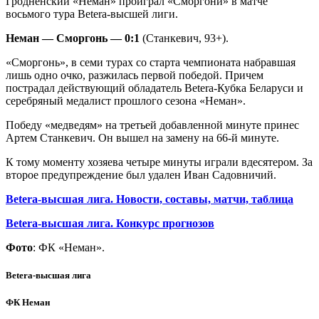
Гродненский «Неман» проиграл «Сморгони» в матче
восьмого тура Betera-высшей лиги.
Неман — Сморгонь — 0:1
(Cтанкевич, 93+).
«Сморгонь», в семи турах со старта чемпионата набравшая
лишь одно очко, разжилась первой победой. Причем
пострадал действующий обладатель Betera-Кубка Беларуси и
серебряный медалист прошлого сезона «Неман».
Победу «медведям» на третьей добавленной минуте принес
Артем Станкевич. Он вышел на замену на 66-й минуте.
К тому моменту хозяева четыре минуты играли вдесятером. За
второе предупреждение был удален Иван Садовничий.
Betera-высшая лига. Новости, составы, матчи, таблица
Betera-высшая лига. Конкурс прогнозов
Фото
: ФК «Неман».
Betera-высшая лига
ФК Неман