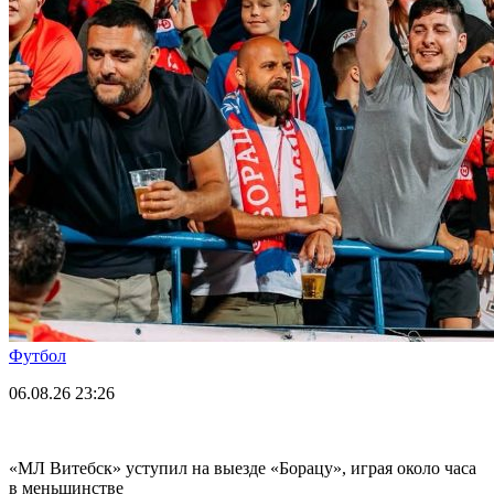
Футбол
06.08.26
23:26
«МЛ Витебск» уступил на выезде «Борацу», играя около часа
в меньшинстве