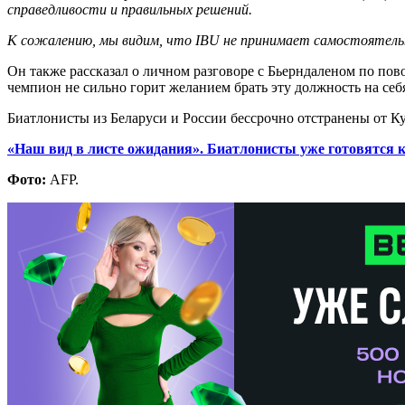
справедливости и правильных решений.
К сожалению, мы видим, что IBU
не принимает самостоятель
Он также рассказал о личном разговоре с Бьерндаленом по пов
чемпион не сильно горит желанием брать эту должность на себя
Биатлонисты из Беларуси и России бессрочно отстранены от Ку
«Наш вид в листе ожидания». Биатлонисты уже готовятся к
Фото:
AFP.