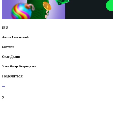
IBU
Антон Смольский
биатлон
Олле Далин
Уле-Эйнар Бьерндален
Поделиться:
2