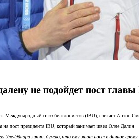
алену не подойдет пост главы 
ит Международный союз биатлонистов (IBU), считает Антон См
я на пост президента IBU, который занимает швед Олле Далин.
зная Уле-Эйнара лично, думаю, что ему этот пост в данное врем