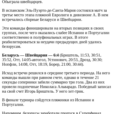
Обыграла швейцарцев.
В испанском Эль-Пуэрто-де-Санта-Мария состоялся матч за
третье место этапа пляжной Евролиги в дивизионе А. В нем
встречались сборные Беларуси и Швейцарии.
Эти команды финишировали на вторых позициях в своих
группах, после чего оказались слабее Испании и Португалии
соответственно в полуфинальных играх. В итоге
реабилитироваться за неудачи предыдущих дней удалось
белорусам.
Беларусь — Швейцария — 6:4
(Бриштель, 11:53, 30:51,
35:52, Отт, 14:05-автогол, Устинович, 20:53, Дрозд, 30:30;
Нопфли, 14:08, Отт, 18:19, Борер, 21:00, 30:44).
Исход встречи решился в середине третьего периода. На него
команды вышли при равном счете, однако в течение 21
секунды соперники забили суммарно три гола. Два из них
провели подопечные Николаса Альварадо. Победный записал
на свой счет Игорь Бриштель. У него хет-трик.
В финале турнира сойдутся пляжники из Испании и
Португалии.
Напомним, белорусы заработали пропуск в Суперфинал