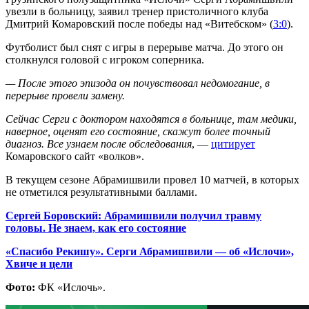
увезли в больницу, заявил тренер пристоличного клуба
Дмитрий Комаровский после победы над «Витебском» (
3:0
).
Футболист был снят с игры в перерыве матча. До этого он
столкнулся головой с игроком соперника.
— После этого эпизода он почувствовал недомогание, в
перерыве провели замену.
Сейчас Серги с доктором находятся в больнице, там медики,
наверное, оценят его состояние, скажут более точный
диагноз. Все узнаем после обследования
, —
цитирует
Комаровского сайт «волков».
В текущем сезоне Абрамишвили провел 10 матчей, в которых
не отметился результативными баллами.
Сергей Боровский: Абрамишвили получил травму
головы. Не знаем, как его состояние
«Спасибо Рекишу». Серги Абрамишвили — об «Ислочи»,
Хвиче и цели
Фото:
ФК «Ислочь».