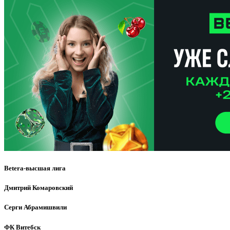
Betera-высшая лига
Дмитрий Комаровский
Серги Абрамишвили
ФК Витебск