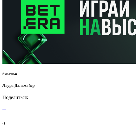
биатлон
Лаура Дальмайер
Поделиться:
0