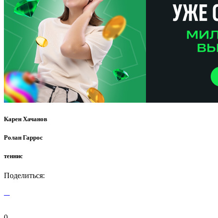
Карен Хачанов
Ролан Гаррос
теннис
Поделиться:
0