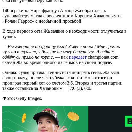
Сказал супервайзеру как есть.
140-я ракетка мира француз Артюр Жа обратился к
супервайзеру матча с россиянином Кареном Хачановым на
«Ролан Гаррос» с необычной просьбой.
В ходе первого сета Жа заявил о необходимости отлучиться в
туалет.
—
Вы говорите по-французски? У меня понос! Мне срочно
нужно в туалет, я больше не могу двигаться. Я сейчас
об###усь прямо на корте
, — как
передает
championat.com,
сказал Жа во время одного из геймов на своей подаче.
Однако судья призвал теннисиста доиграть гейм. Жа взял
свою подачу, после чего убежал с корта. Но в итоге он
проиграл первый сет со счетом 3:6. Вторая и третья партии
также остались за Хачановым — 7:6 (3), 6:0.
Фото:
Getty Images.