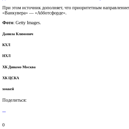
При этом источник дополняет, что приоритетным направлением
«Ванкувера» — «Абботсфорде».
Фото
: Getty Images.
Данила Климович
КХЛ
НХЛ
ХК Динамо Москва
ХК ЦСКА
хоккей
Поделиться:
0