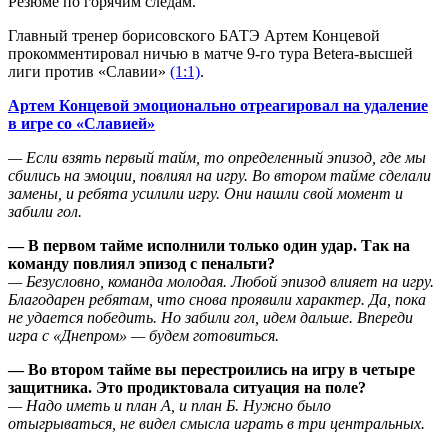
Резюме по горячим следам.
Главный тренер борисовского БАТЭ Артем Концевой
прокомментировал ничью в матче 9-го тура Betera-высшей
лиги против «Славии»
(1:1)
.
Артем Концевой эмоционально отреагировал на удаление
в игре со «Славией»
— Если взять первый тайм, то определенный эпизод, где мы
сбились на эмоции, повлиял на игру. Во втором тайме сделали
замены, и ребята усилили игру. Они нашли свой момент и
забили гол.
— В первом тайме исполнили только один удар. Так на
команду повлиял эпизод с пенальти?
— Безусловно, команда молодая. Любой эпизод влияет на игру.
Благодарен ребятам, что снова проявили характер. Да, пока
не удается победить. Но забили гол, идем дальше. Впереди
игра с «Днепром» — будем готовиться.
— Во втором тайме вы перестроились на игру в четыре
защитника. Это продиктовала ситуация на поле?
— Надо иметь и план А, и план Б. Нужно было
отыгрываться, не видел смысла играть в три центральных.