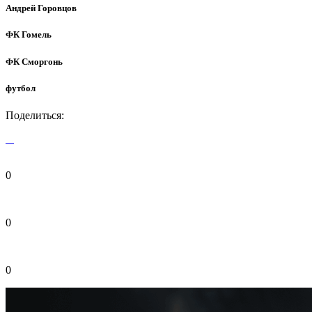
Андрей Горовцов
ФК Гомель
ФК Сморгонь
футбол
Поделиться:
0
0
0