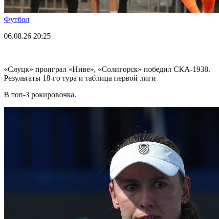
Футбол
06.08.26
20:25
«Слуцк» проиграл «Ниве», «Солигорск» победил СКА-1938.
Результаты 18-го тура и таблица первой лиги
В топ-3 рокировочка.