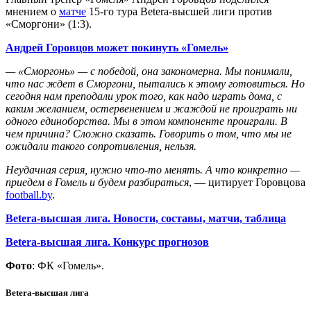
мнением о
матче
15-го тура Betera-высшей лиги против
«Сморгони» (1:3).
Андрей Горовцов может покинуть «Гомель»
— «Сморгонь» — с победой, она закономерна. Мы понимали,
что нас ждет в Сморгони, пытались к этому готовиться. Но
сегодня нам преподали урок того, как надо играть дома, с
каким желанием, остервенением и жаждой не проиграть ни
одного единоборства. Мы в этом компоненте проиграли. В
чем причина? Сложно сказать. Говорить о том, что мы не
ожидали такого сопротивления, нельзя.
Неудачная серия, нужно что-то менять. А что конкретно —
приедем в Гомель и будем разбираться
, — цитирует Горовцова
football.by
.
Betera-высшая лига. Новости, составы, матчи, таблица
Betera-высшая лига. Конкурс прогнозов
Фото
: ФК «Гомель».
Betera-высшая лига