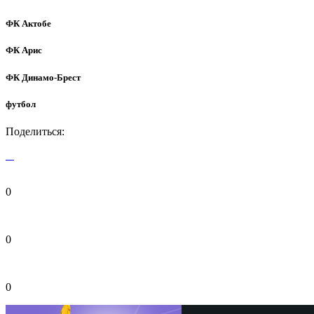
ФК Актобе
ФК Арис
ФК Динамо-Брест
футбол
Поделиться:
0
0
0