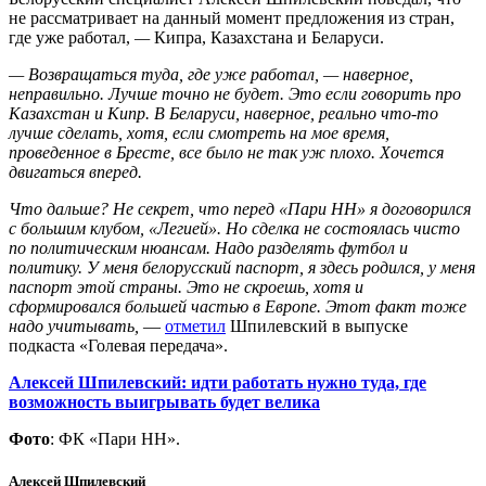
не рассматривает на данный момент предложения из стран,
где уже работал,
—
Кипра, Казахстана и Беларуси.
— Возвращаться туда, где уже работал, — наверное,
неправильно. Лучше точно не будет. Это если говорить про
Казахстан и Кипр. В Беларуси, наверное, реально что-то
лучше сделать, хотя, если смотреть на мое время,
проведенное в Бресте, все было не так уж плохо. Хочется
двигаться вперед.
Что дальше? Не секрет, что перед «Пари НН» я договорился
с большим клубом, «Легией». Но сделка не состоялась чисто
по политическим нюансам. Надо разделять футбол и
политику. У меня белорусский паспорт, я здесь родился, у меня
паспорт этой страны. Это не скроешь, хотя и
сформировался большей частью в Европе. Этот факт тоже
надо учитывать,
—
отметил
Шпилевский в выпуске
подкаста «Голевая передача».
Алексей Шпилевский: идти работать нужно туда, где
возможность выигрывать будет велика
Фото
: ФК «Пари НН».
Алексей Шпилевский