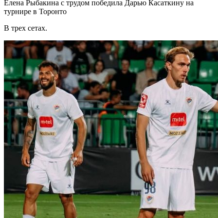
Елена Рыбакина с трудом победила Дарью Касаткину на
турнире в Торонто
В трех сетах.